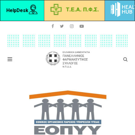
HelpDesk