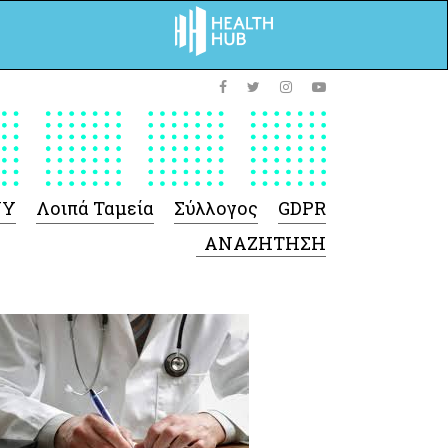
ΥΥ
Λοιπά Ταμεία
Σύλλογος
GDPR
 Φαρμάκων
 Ιατροτεχνολογικών
Προϊόντων
-Γενικές πληροφορίες
Σύμβαση Ακουστικών/
Ορθοπεδικά/ Αναπνευστικές
συσκευές