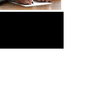
-Σύμβαση Σκευασμάτων Ειδικής
Διατροφής
-Σύμβαση Υγειονομικού Υλικού