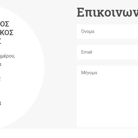
Επικοινων
ΟΣ
ΚΟΣ
Σ
ημέρου,
α
2
4
A