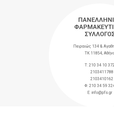
ΠΑΝΕΛΛΗΝΙ
ΦΑΡΜΑΚΕΥΤΙ
ΣΥΛΛΟΓΟ
Πειραιώς 134 & Αγαθ
ΤΚ 11854, Αθήν
Τ: 210 34 10 37
2103411788
2103410162
Φ: 210 34 59 32
Ε: info@pfs.gr