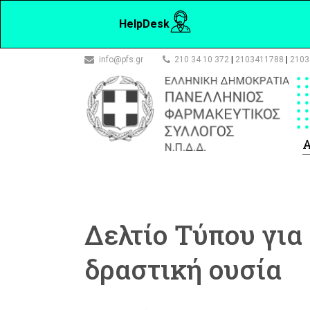
HelpDesk
info@pfs.gr
210 34 10 372
|
2103411788
|
2103
Α
Δελτίο Τύπου γι
δραστική ουσία