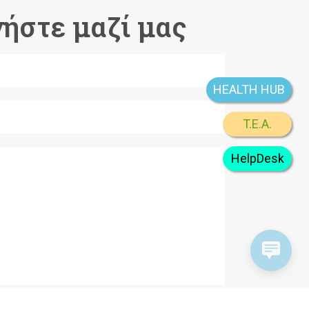
ήστε μαζί μας
HEALTH HUB
T.E.A.
HelpDesk