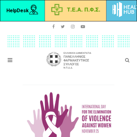
HelpDesk