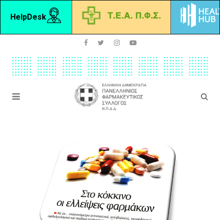
HelpDesk