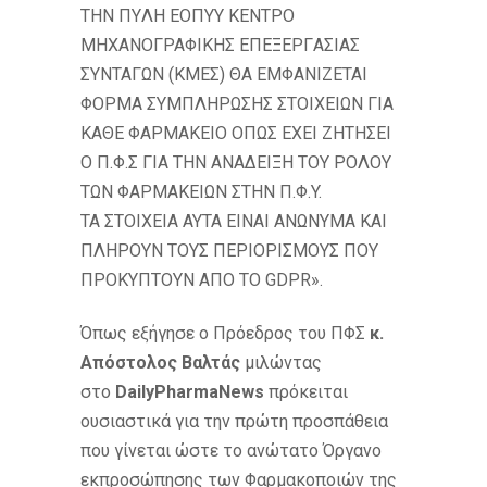
THN ΠYΛH EOΠYY KENTPO
MHXANOΓPAΦIKHΣ EΠEΞEPΓAΣIAΣ
ΣYNTAΓΩN (KMEΣ) ΘA EMΦANIZETAI
ΦOPMA ΣYMΠΛHPΩΣHΣ ΣTOIXEIΩN ΓIA
KAΘE ΦAPMAKEIO OΠΩΣ EXEI ZHTHΣEI
O Π.Φ.Σ ΓIA THN ANAΔEIΞH TOY POΛOY
TΩN ΦAPMAKEIΩN ΣTHN Π.Φ.Y.
TA ΣTOIXEIA AYTA EINAI ANΩNYMA KAI
ΠΛHPOYN TOYΣ ΠEPIOPIΣMOYΣ ΠOY
ΠPOKYΠTOYN AΠO TO GDPR».
Όπως εξήγησε ο Πρόεδρος του ΠΦΣ
κ.
Απόστολος Βαλτάς
μιλώντας
στο
DailyPharmaNews
πρόκειται
ουσιαστικά για την πρώτη προσπάθεια
που γίνεται ώστε το ανώτατο Όργανο
εκπροσώπησης των Φαρμακοποιών της