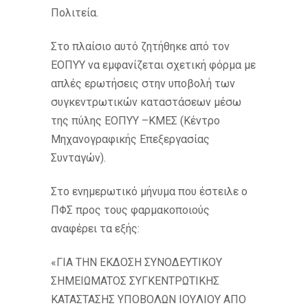
Πολιτεία.
Στο πλαίσιο αυτό ζητήθηκε από τον
ΕΟΠΥΥ να εμφανίζεται σχετική φόρμα με
απλές ερωτήσεις στην υποβολή των
συγκεντρωτικών καταστάσεων μέσω
της πύλης ΕΟΠΥΥ –ΚΜΕΣ (Κέντρο
Μηχανογραφικής Επεξεργασίας
Συνταγών).
Στο ενημερωτικό μήνυμα που έστειλε ο
ΠΦΣ προς τους φαρμακοποιούς
αναφέρει τα εξής:
«ΓIA THN EKΔOΣH ΣYNOΔEYTIKOY
ΣHMEIΩMATOΣ ΣYΓKENTPΩTIKHΣ
KATAΣTAΣHΣ YΠOBOΛΩN IOYΛIOY AΠO