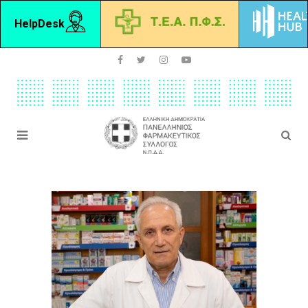
HelpDesk