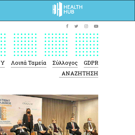
ΥΥ
Λοιπά Ταμεία
Σύλλογος
GDPR
 Φαρμάκων
 Ιατροτεχνολογικών
Προϊόντων
-Γενικές πληροφορίες
Σύμβαση Ακουστικών/
Ορθοπεδικά/ Αναπνευστικές
συσκευές