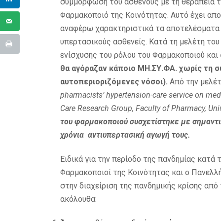
συμμόρφωση του ασθενούς με τη θεραπεία τ
Φαρμακοποιό της Κοινότητας. Αυτό έχει αποδ
αναφέρω χαρακτηριστικά τα αποτελέσματα μ
υπερτασικούς ασθενείς. Κατά τη μελέτη του
ενίσχυσης του ρόλου του Φαρμακοποιού και
θα αγόραζαν κάποιο ΜΗ.ΣΥ.ΦΑ. χωρίς τη σ
αυτοπεριοριζόμενες νόσοι).
Από την μελέτ
pharmacists’ hypertension-care service on me
Care
Research
Group,
Faculty
of
Pharmacy,
Uni
του φαρμακοποιού συσχετίστηκε με σημαντ
χρόνια αντιυπερτασική αγωγή τους.
Ειδικά για την περίοδο της πανδημίας κατά τη
Φαρμακοποιοί της Κοινότητας και ο Πανελλή
στην διαχείριση της πανδημικής κρίσης από 
ακόλουθα: