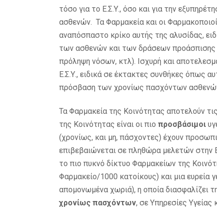
τόσο για το Ε.Σ.Υ., όσο και για την εξυπηρ
ασθενών. Τα Φαρμακεία και οι Φαρμακοποιοί
αναπόσπαστο κρίκο αυτής της αλυσίδας, ει
των ασθενών και των δράσεων προάσπισης τ
πρόληψη νόσων, κτλ). Ισχυρή και αποτελεσμ
Ε.Σ.Υ., ειδικά σε έκτακτες συνθήκες όπως α
πρόσβαση των χρονίως πασχόντων ασθενών 
Τα Φαρμακεία της Κοινότητας αποτελούν τι
της Κοινότητας είναι οι πιο
προσβάσιμοι
υγ
(χρονίως, και μη, πάσχοντες) έχουν προσωπ
επιβεβαιώνεται σε πληθώρα μελετών στην Ε
το πιο πυκνό δίκτυο Φαρμακείων της Κοινότ
Φαρμακείο/1000 κατοίκους) και μια ευρεία
απομονωμένα χωριά), η οποία διασφαλίζει 
χρονίως πασχόντων
, σε Υπηρεσίες Υγείας