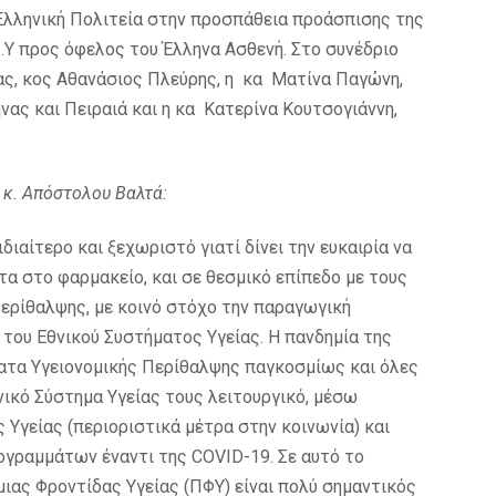
 Ελληνική Πολιτεία στην προσπάθεια προάσπισης της
.Υ προς όφελος του Έλληνα Ασθενή. Στο συνέδριο
ας, κος Αθανάσιος Πλεύρης, η κα Ματίνα Παγώνη,
ς και Πειραιά και η κα Κατερίνα Κουτσογιάννη,
 κ. Απόστολου Βαλτά:
ιδιαίτερο και ξεχωριστό γιατί δίνει την ευκαιρία να
τα στο φαρμακείο, και σε θεσμικό επίπεδο με τους
Περίθαλψης, με κοινό στόχο την παραγωγική
 του Εθνικού Συστήματος Υγείας. Η πανδημία της
ατα Υγειονομικής Περίθαλψης παγκοσμίως και όλες
νικό Σύστημα Υγείας τους λειτουργικό, μέσω
Υγείας (περιοριστικά μέτρα στην κοινωνία) και
γραμμάτων έναντι της COVID-19. Σε αυτό το
ιας Φροντίδας Υγείας (ΠΦΥ) είναι πολύ σημαντικός