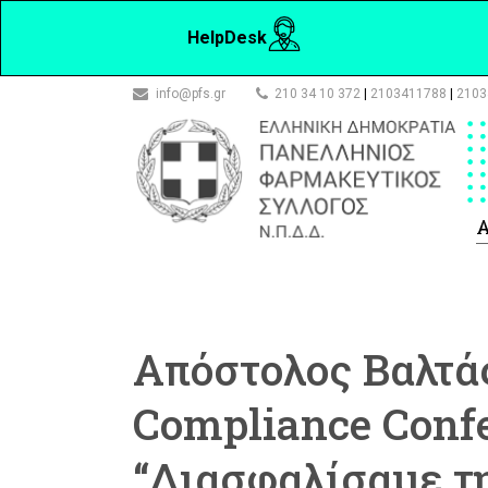
HelpDesk
info@pfs.gr
210 34 10 372
|
2103411788
|
2103
Α
Απόστολος Βαλτάς
Compliance Confe
“Διασφαλίσαμε τ