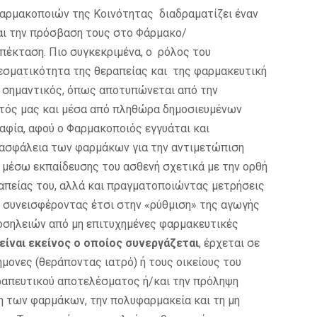
αρμακοποιών της Κοινότητας διαδραματίζει έναν
και την πρόσβαση τους στο Φάρμακο/
 επέκταση. Πιο συγκεκριμένα, ο ρόλος του
εσματικότητα της θεραπείας και της φαρμακευτική
ά σημαντικός, όπως αποτυπώνεται από την
τός μας και μέσα από πληθώρα δημοσιευμένων
αφία, αφού ο Φαρμακοποιός εγγυάται και
 ασφάλεια των φαρμάκων για την αντιμετώπιση
μέσω εκπαίδευσης του ασθενή σχετικά με την ορθή
πείας του, αλλά και πραγματοποιώντας μετρήσεις
.), συνεισφέροντας έτσι στην «ρύθμιση» της αγωγής
οσηλειών από μη επιτυχημένες φαρμακευτικές
είναι εκείνος ο οποίος συνεργάζεται
, έρχεται σε
μονες (θεράποντας ιατρό) ή τους οικείους του
εραπευτικού αποτελέσματος ή/και την πρόληψη
η των φαρμάκων, την πολυφαρμακεία και τη μη