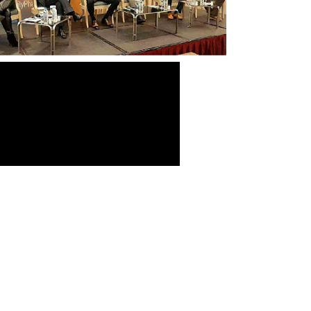
-Σύμβαση Σκευασμάτων Ειδικής
Διατροφής
-Σύμβαση Υγειονομικού Υλικού