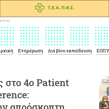
410162
ρχική
Ενημέρωση
Δια βίου εκπαίδευση
ΕΟΠ
 στο 4ο Patient
rence:
ην απρόσκοπτη