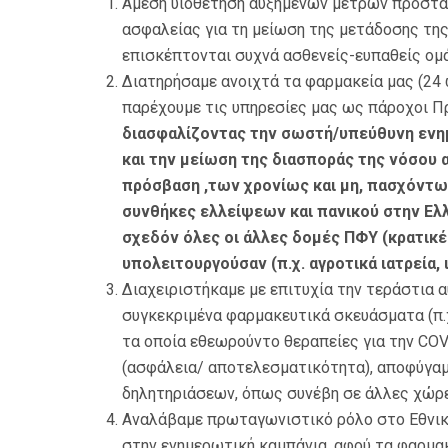
Άμεση υιοθέτηση αυξημένων μέτρων προστα
ασφαλείας για τη μείωση της μετάδοσης τη
επισκέπτονται συχνά ασθενείς-ευπαθείς ομ
Διατηρήσαμε ανοιχτά τα φαρμακεία μας (24 
παρέχουμε τις υπηρεσίες μας ως πάροχοι Π
διασφαλίζοντας την σωστή/υπεύθυνη ενημ
και την μείωση της διασποράς της νόσου 
πρόσβαση ,των χρονίως και μη, πασχόντω
συνθήκες ελλείψεων και πανικού στην Ελλ
σχεδόν όλες οι άλλες δομές ΠΦΥ (κρατικές
υπολειτουργούσαν (π.χ. αγροτικά ιατρεία, ι
Διαχειριστήκαμε με επιτυχία την τεράστια α
συγκεκριμένα φαρμακευτικά σκευάσματα (π.χ.
τα οποία εθεωρούντο θεραπείες για την CO
(ασφάλεια/ αποτελεσματικότητα), αποφύγα
δηλητηριάσεων, όπως συνέβη σε άλλες χώρες
Αναλάβαμε πρωταγωνιστικό ρόλο στο Εθνικ
στην ενημερωτική καμπάνια, αφού τα φαρμα