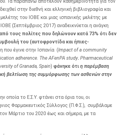
ου. Τα παραπάνω αποτελούν καθημερινότητα για τον
ειχθεί στην διεθνή και ελληνική βιβλιογραφία και
ελέτης του ΙΟΒΕ και μιας ισπανικής μελέτης με
 ΙΟΒΕ (Σεπτέμβριος 2017) αναδεικνύεται η ανάγκη
από τους πολίτες που δηλώνουν κατά 73% ότι δεν
υμβουλή του (αυτοφροντίδα και ήπιες-
η που έγινε στην Ισπανία (
Impact of a community
dication adherence. The AFenPA study
.
Pharmaceutical
versity
of
Granada,
Spain
)
φάνηκε ότι
η παρέμβαση
ική βελτίωση της συμμόρφωσης των ασθενών στην
ν οποία το Ε.Σ.Υ. φτάνει στα όρια του, οι
νιος Φαρμακευτικός Σύλλογος (Π.Φ.Σ.), συμβάλαμε
τον Μάρτιο του 2020 έως και σήμερα, με τα