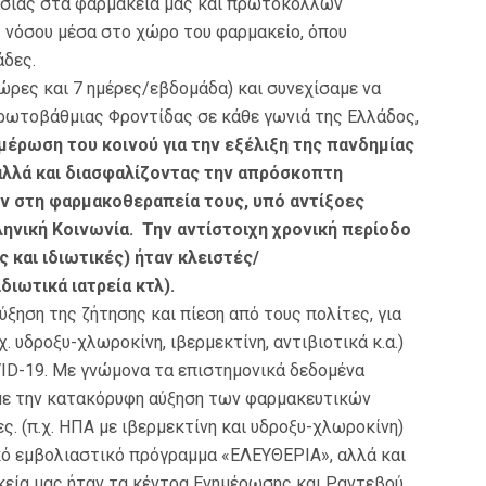
σίας στα φαρμακεία μας και πρωτοκόλλων
ς νόσου μέσα στο χώρο του φαρμακείο, όπου
άδες.
ώρες και 7 ημέρες/εβδομάδα) και συνεχίσαμε να
ρωτοβάθμιας Φροντίδας σε κάθε γωνιά της Ελλάδος,
έρωση του κοινού για την εξέλιξη της πανδημίας
αλλά και διασφαλίζοντας την απρόσκοπτη
ν στη φαρμακοθεραπεία τους, υπό αντίξοες
ηνική Κοινωνία. Την αντίστοιχη χρονική περίοδο
 και ιδιωτικές) ήταν κλειστές/
διωτικά ιατρεία κτλ).
ύξηση της ζήτησης και πίεση από τους πολίτες, για
 υδροξυ-χλωροκίνη, ιβερμεκτίνη, αντιβιοτικά κ.α.)
VID-19. Με γνώμονα τα επιστημονικά δεδομένα
με την κατακόρυφη αύξηση των φαρμακευτικών
. (π.χ. ΗΠΑ με ιβερμεκτίνη και υδροξυ-χλωροκίνη)
ό εμβολιαστικό πρόγραμμα «ΕΛΕΥΘΕΡΙΑ», αλλά και
κεία μας ήταν τα κέντρα Ενημέρωσης και Ραντεβού