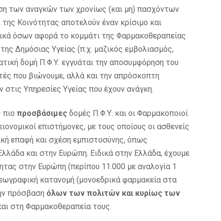
έτηση των αναγκών των χρονίως (και μη) πασχόντων
 της Κοινότητας αποτελούν έναν κρίσιμο και
δικά όσων αφορά το κομμάτι της Φαρμακοθεραπείας
ης Δημόσιας Υγείας (π.χ. μαζικός εμβολιασμός,
ατική δομή Π.Φ.Υ. εγγυάται την αποσυμφόρηση του
υτές που βιώνουμε, αλλά και την απρόσκοπτη
στις Υπηρεσίες Υγείας που έχουν ανάγκη.
ς πιο
προσβάσιμες
δομές Π.Φ.Υ. και οι Φαρμακοποιοί
ειονομικοί επιστήμονες, με τους οποίους οι ασθενείς
ική επαφή και σχέση εμπιστοσύνης, όπως
λλάδα και στην Ευρώπη. Ειδικά στην Ελλάδα, έχουμε
ητας στην Ευρώπη (περίπου 11.000 με αναλογία 1
 γεωγραφική κατανομή (μονοεδρικά φαρμακεία στα
την πρόσβαση
όλων των πολιτών και κυρίως των
 και στη Φαρμακοθεραπεία τους.