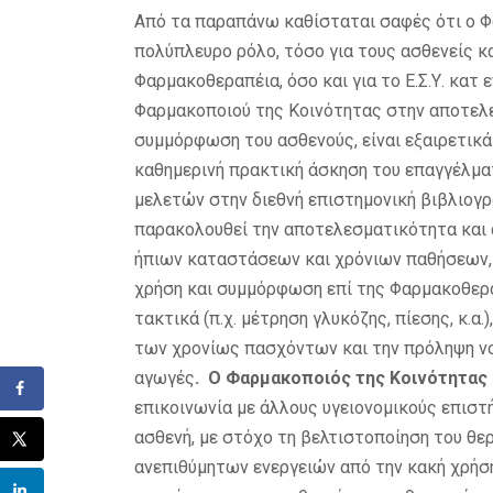
Από τα παραπάνω καθίσταται σαφές ότι ο Φ
πολύπλευρο ρόλο, τόσο για τους ασθενείς 
Φαρμακοθεραπέια, όσο και για το Ε.Σ.Υ. κατ
Φαρμακοποιού της Κοινότητας στην αποτελ
συμμόρφωση του ασθενούς, είναι εξαιρετικ
καθημερινή πρακτική άσκηση του επαγγέλμα
μελετών στην διεθνή επιστημονική βιβλιογρ
παρακολουθεί την αποτελεσματικότητα και
ήπιων καταστάσεων και χρόνιων παθήσεων, 
χρήση και συμμόρφωση επί της Φαρμακοθερα
τακτικά (π.χ. μέτρηση γλυκόζης, πίεσης, κ.α
των χρονίως πασχόντων και την πρόληψη ν
αγωγές
. Ο Φαρμακοποιός της Κοινότητας 
επικοινωνία με άλλους υγειονομικούς επιστή
ασθενή, με στόχο τη βελτιστοποίηση του θ
ανεπιθύμητων ενεργειών από την κακή χρήσ