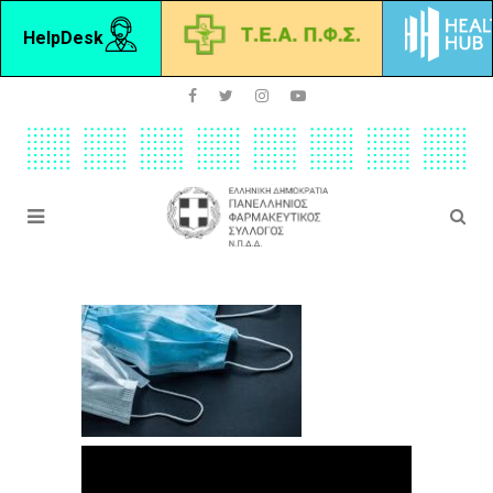
HelpDesk