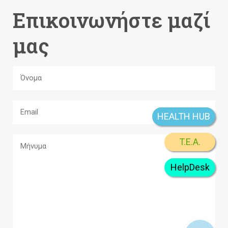
Επικοινωνήστε μαζί
μας
HEALTH HUB
T.E.A.
HelpDesk