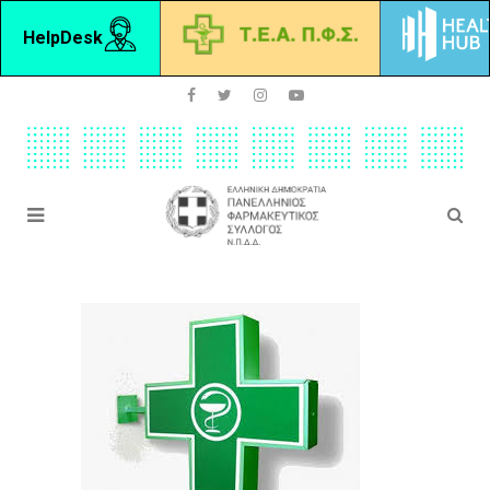
HelpDesk