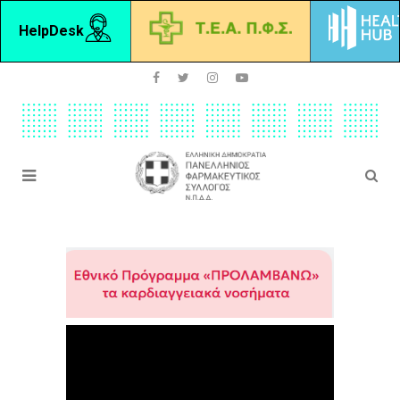
HelpDesk