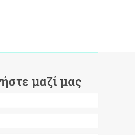
-Σύμβαση Σκευασμάτων Ειδικής
Διατροφής
-Σύμβαση Υγειονομικού Υλικού
ήστε μαζί μας