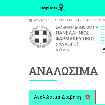
HelpDesk
info@pfs.gr
210 34 10 372
|
2103411788
|
2103
Α
ΑΝΑΛΩΣΙΜΑ
Αναλώσιμα Διαβήτη