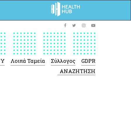
ΥΥ
Λοιπά Ταμεία
Σύλλογος
GDPR
 Φαρμάκων
 Ιατροτεχνολογικών
Προϊόντων
-Γενικές πληροφορίες
Σύμβαση Ακουστικών/
Ορθοπεδικά/ Αναπνευστικές
συσκευές