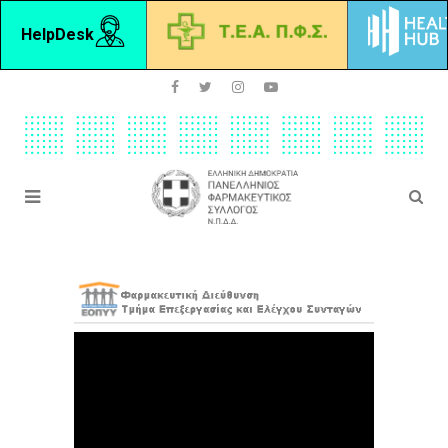
HelpDesk