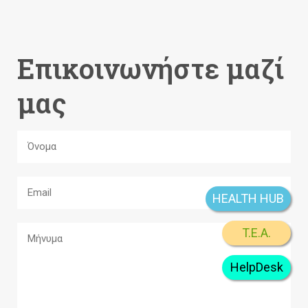
Επικοινωνήστε μαζί
μας
HEALTH HUB
T.E.A.
HelpDesk