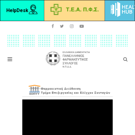
HelpDesk