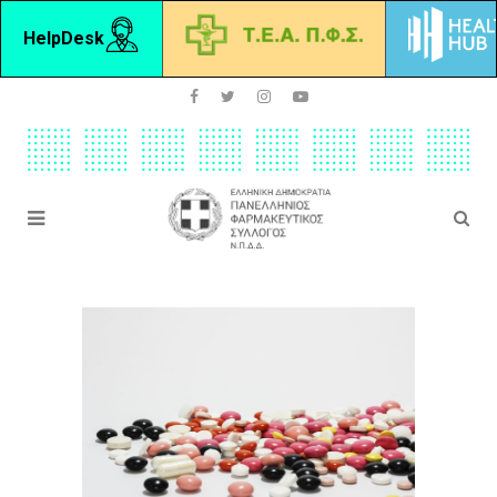
HelpDesk