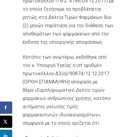
πρωτοκόλλου Π.Φ.Σ. 4196/04.12.2017) με
το οποίο ζητήσαμε να προβλέπεται
ρητώς στα Δελτία Τιμών Φαρμάκων δύο
(2) μηνών παράταση για την διάθεση των
αποθεμάτων των φαρμακείων από την
έκδοση της υπουργικής αποφάσεως.
Κατόπιν των ανωτέρω, εκδόθηκε από
τον κ. Υπουργό Υγείας η υπ’ αριθμόν
πρωτοκόλλου Δ3(α)/90874/12.12.2017
(ΟΡΘΗ ΕΠΑΝΑΛΗΨΗ) απόφαση με
θέμα
«Συμπληρωματικό Δελτίο τιμών
φαρμάκων ανθρώπινης χρήσης, κατόπιν
αιτήματος μείωσης τιμής
φαρμακευτικών ιδιοσκευασμάτων»
,
σύμφωνα με το οποίο ορίζεται ότι: