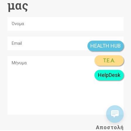
μας
HEALTH HUB
T.E.A.
HelpDesk
A