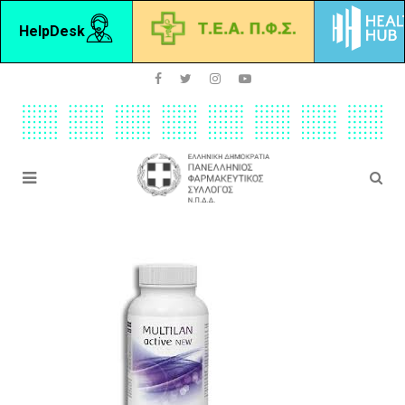
HelpDesk