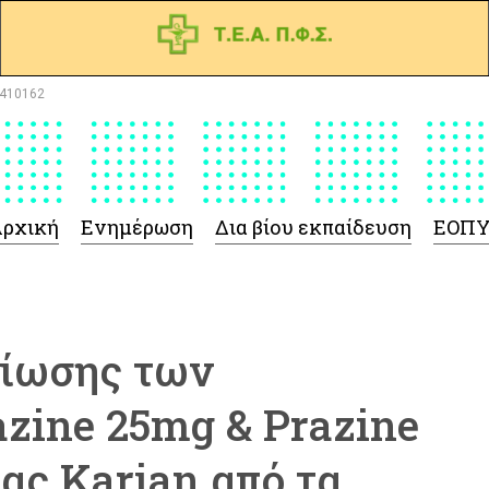
410162
ρχική
Ενημέρωση
Δια βίου εκπαίδευση
ΕΟΠ
ίωσης των
zine 25mg & Prazine
ίας Karian από τα