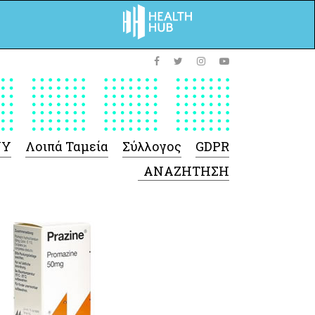
ΥΥ
Λοιπά Ταμεία
Σύλλογος
GDPR
 Φαρμάκων
 Ιατροτεχνολογικών
Προϊόντων
-Γενικές πληροφορίες
Σύμβαση Ακουστικών/
Ορθοπεδικά/ Αναπνευστικές
συσκευές