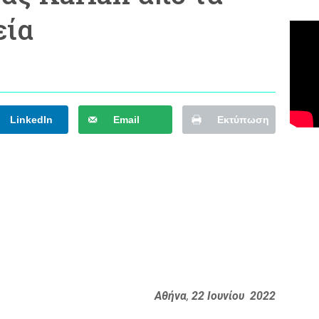
εία
LinkedIn
Email
Εκτύπωση
Αθήνα
,
22 Ιουνίου
2022