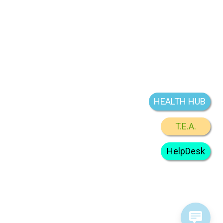
HEALTH HUB
T.E.A.
HelpDesk