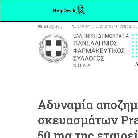
HelpDesk
info@pfs.gr
210 34 10 372
|
2103411788
|
2103
Α
Αδυναμία αποζημ
σκευασμάτων Pra
50 mg της εταιρε