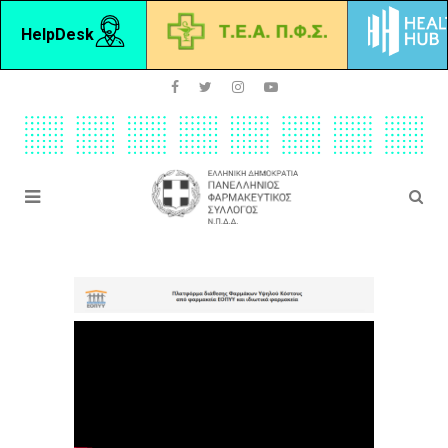
HelpDesk