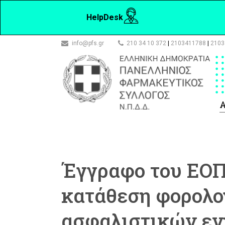
HelpDesk
info@pfs.gr
210 34 10 372
|
2103411788
|
2103
Α
Έγγραφο του ΕΟΠ
κατάθεση φορολο
ασφαλιστικών εν