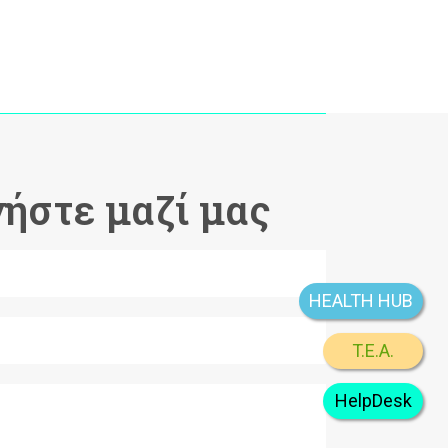
ήστε μαζί μας
HEALTH HUB
T.E.A.
HelpDesk