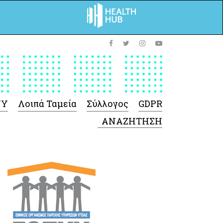
ΥΥ
Λοιπά Ταμεία
Σύλλογος
GDPR
 Φαρμάκων
 Ιατροτεχνολογικών
Προϊόντων
-Γενικές πληροφορίες
Σύμβαση Ακουστικών/
Ορθοπεδικά/ Αναπνευστικές
συσκευές